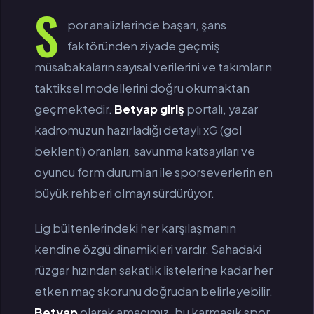
S
por analizlerinde başarı, şans
faktöründen ziyade geçmiş
müsabakaların sayısal verilerini ve takımların
taktiksel modellerini doğru okumaktan
geçmektedir.
Betyap giriş
portalı, yazar
kadromuzun hazırladığı detaylı xG (gol
beklenti) oranları, savunma katsayıları ve
oyuncu form durumları ile sporseverlerin en
büyük rehberi olmayı sürdürüyor.
Lig bültenlerindeki her karşılaşmanın
kendine özgü dinamikleri vardır. Sahadaki
rüzgar hızından sakatlık listelerine kadar her
etken maç skorunu doğrudan belirleyebilir.
Betyap
olarak amacımız, bu karmaşık spor