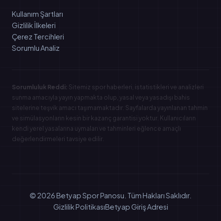
Kullanım Şartları
Gizlilik İlkeleri
Çerez Tercihleri
Sorumlu Analiz
Sorumluluk Reddi:
Sitemiz spor haberleri, istatistikleri ve analizleri
sunma amacıyla yayın yapmakta olup, yasal veya yasadışı bahis
sitelerine teşvik amacı taşımamaktadır. Sayfalarda yayınlanan tahmin
ve simülasyonların kesin bir kazanç garantisi yoktur. Kullanıcıların
kendi yerel yasalarına uymaları ve tahminleri eğlence amaçlı
değerlendirmeleri tavsiye edilir.
© 2026 Betyap Spor Panosu. Tüm Hakları Saklıdır.
Gizlilik Politikası
Betyap Giriş Adresi