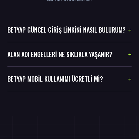
+
BETYAP GÜNCEL GIRIŞ LINKINI NASIL BULURUM?
Betyap platformunun en son ve güvenli alan adına
ulaşmak için sitemizde yer alan "Betyap Giriş"
+
ALAN ADI ENGELLERI NE SIKLIKLA YAŞANIR?
butonlarını kullanabilir, ya da resmi sosyal ağ
Erişim engelleri yerel denetleyici kurumlar tarafından
hesaplarındaki doğrulanmış linklere tıklayabilirsiniz.
haftalık veya günlük periyotlarda yapılmaktadır. Teknik
+
BETYAP MOBIL KULLANIMI ÜCRETLI MI?
ekibimiz engelleme yaşandığı anda birkaç dakika içinde
Hayır. Betyap web portalı ve mobil uyumlu tüm
yeni giriş adresini aktif eder.
servisleri, sporseverler için kesintisiz ve tamamen
ücretsiz bir analiz hizmetidir.