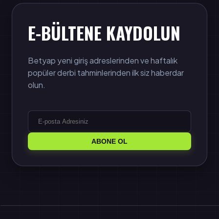
E-BÜLTENE KAYDOLUN
Betyap yeni giriş adreslerinden ve haftalık
popüler derbi tahminlerinden ilk siz haberdar
olun.
ABONE OL