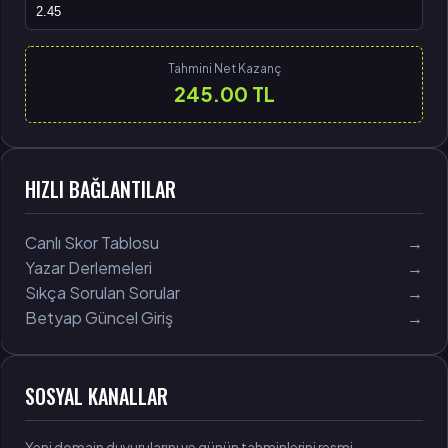
Tahmini Net Kazanç
245.00 TL
HIZLI BAĞLANTILAR
Canlı Skor Tablosu
→
Yazar Derlemeleri
→
Sıkça Sorulan Sorular
→
Betyap Güncel Giriş
→
SOSYAL KANALLAR
Yeni domain duyurularını ve günün tahminlerini resmi